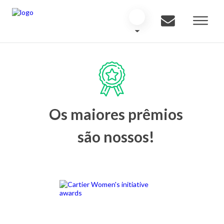
Os maiores prêmios
são nossos!