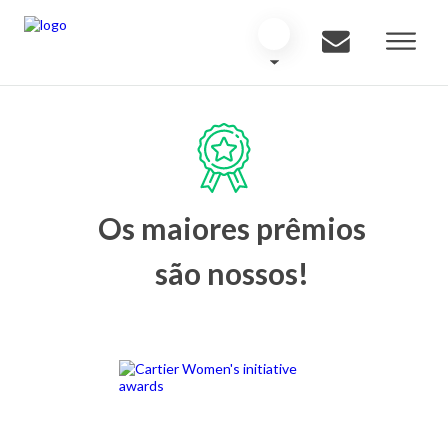
Os maiores prêmios
são nossos!