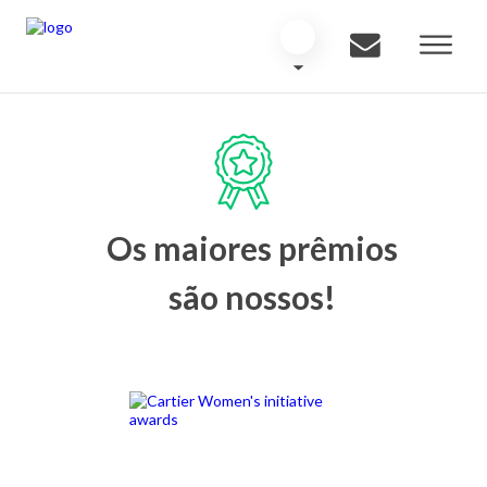
Os maiores prêmios
são nossos!