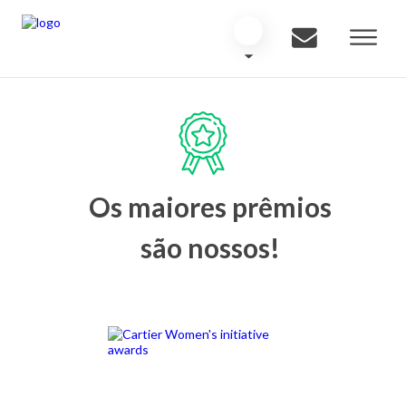
Os maiores prêmios
são nossos!