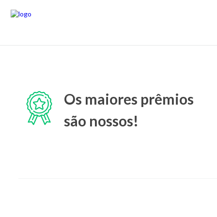
Os maiores prêmios
são nossos!