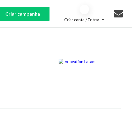
Criar campanha
Criar conta / Entrar