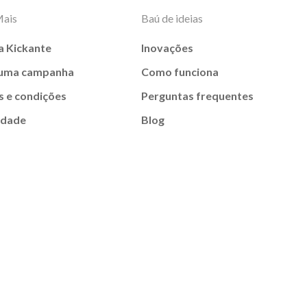
Mais
Baú de ideias
a Kickante
Inovações
 uma campanha
Como funciona
 e condições
Perguntas frequentes
idade
Blog