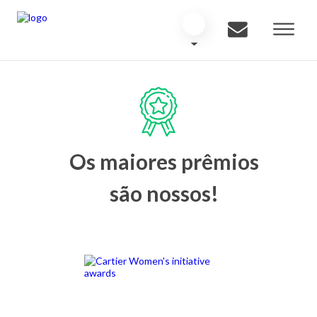
Os maiores prêmios
são nossos!