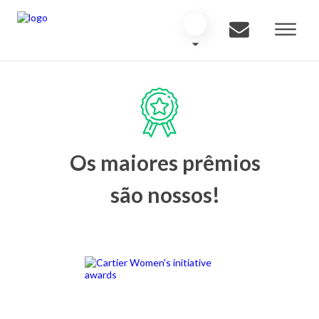
Os maiores prêmios
são nossos!