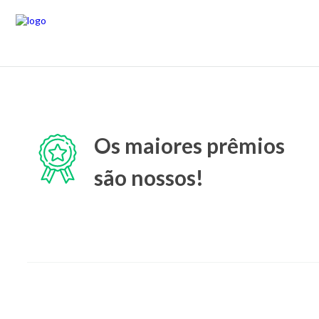
Os maiores prêmios
são nossos!