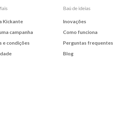
Mais
Baú de ideias
a Kickante
Inovações
 uma campanha
Como funciona
 e condições
Perguntas frequentes
idade
Blog