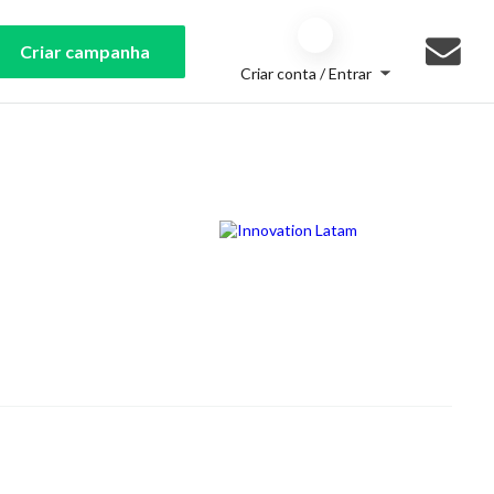
Criar campanha
Criar conta / Entrar