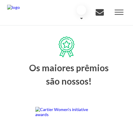
Os maiores prêmios
são nossos!