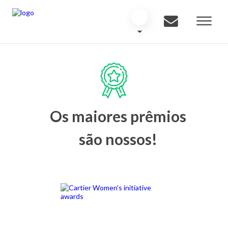
Os maiores prêmios
são nossos!