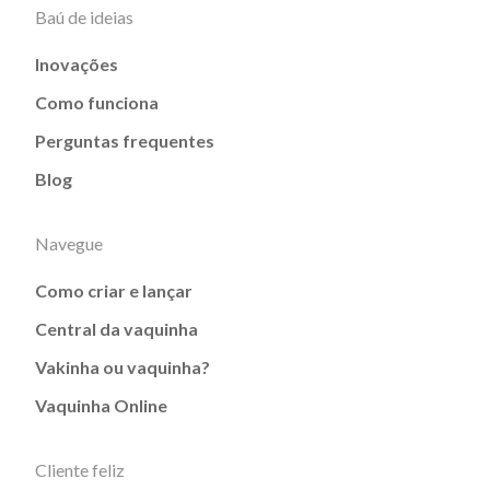
Baú de ideias
Inovações
Como funciona
Perguntas frequentes
Blog
Navegue
Como criar e lançar
Central da vaquinha
Vakinha ou vaquinha?
Vaquinha Online
Cliente feliz