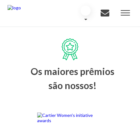
Os maiores prêmios
são nossos!