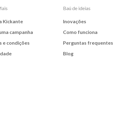
Mais
Baú de ideias
a Kickante
Inovações
 uma campanha
Como funciona
 e condições
Perguntas frequentes
idade
Blog