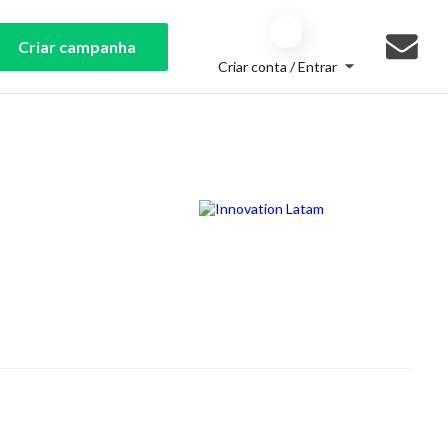
Criar campanha
Criar conta / Entrar