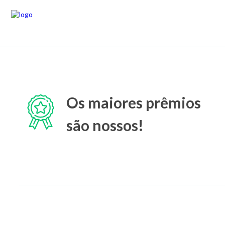
Os maiores prêmios
são nossos!