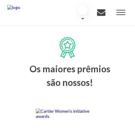
Os maiores prêmios
são nossos!