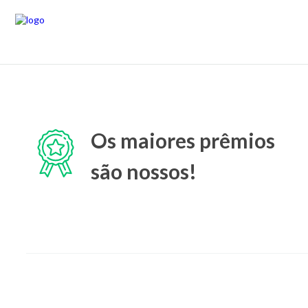
Os maiores prêmios
são nossos!