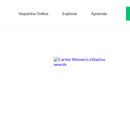
Vaquinha Online
Explorar
Aprenda