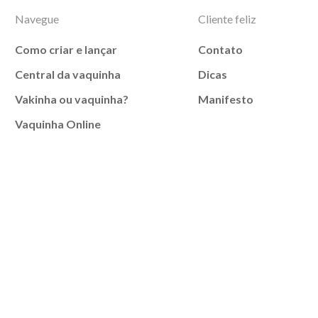
Navegue
Cliente feliz
Como criar e lançar
Contato
Central da vaquinha
Dicas
Vakinha ou vaquinha?
Manifesto
Vaquinha Online