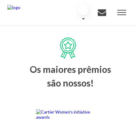
Os maiores prêmios
são nossos!