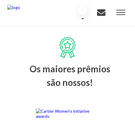
Os maiores prêmios
são nossos!