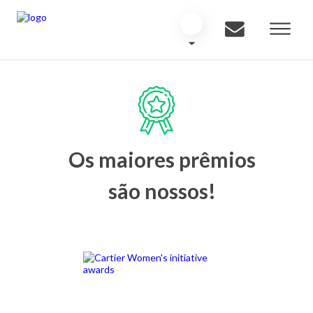
Os maiores prêmios
são nossos!