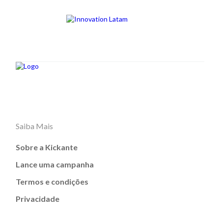
Saiba Mais
Sobre a Kickante
Lance uma campanha
Termos e condições
Privacidade