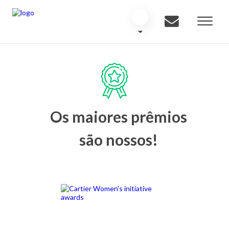
Os maiores prêmios
são nossos!