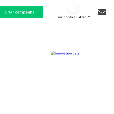
Criar campanha
Criar conta / Entrar