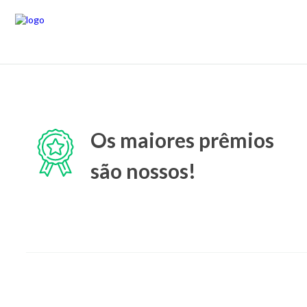
Os maiores prêmios
são nossos!