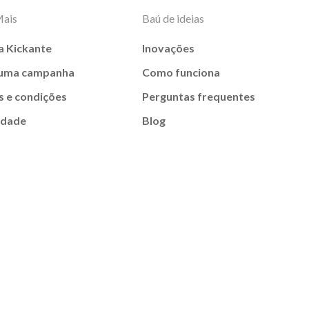
Mais
Baú de ideias
a Kickante
Inovações
 uma campanha
Como funciona
 e condições
Perguntas frequentes
idade
Blog