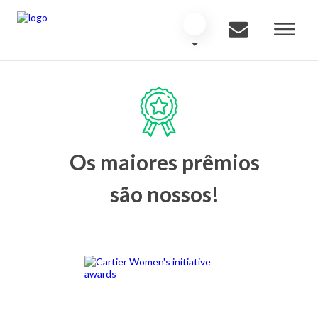
Os maiores prêmios
são nossos!