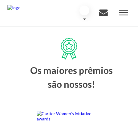
Os maiores prêmios
são nossos!