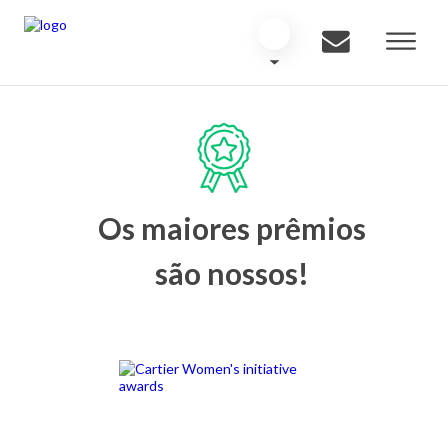
Os maiores prêmios
são nossos!