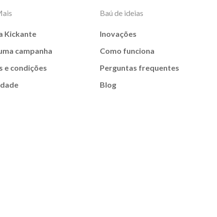
Mais
Baú de ideias
a Kickante
Inovações
 uma campanha
Como funciona
 e condições
Perguntas frequentes
idade
Blog