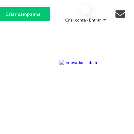
Criar campanha
Criar conta / Entrar