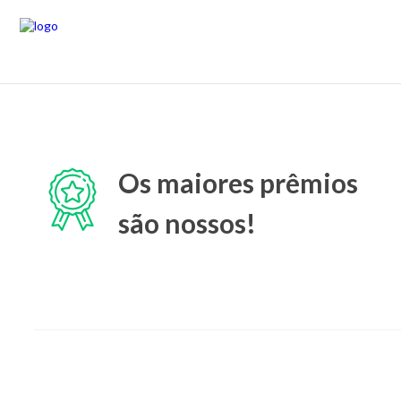
Os maiores prêmios
são nossos!