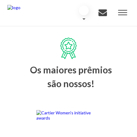
Os maiores prêmios
são nossos!