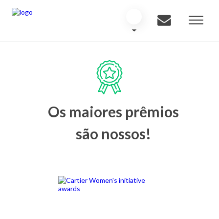
Os maiores prêmios
são nossos!