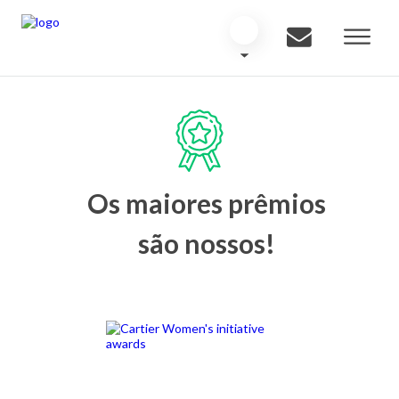
Os maiores prêmios
são nossos!