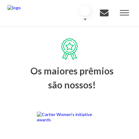
Os maiores prêmios
são nossos!