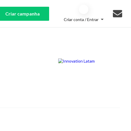
Criar campanha
Criar conta / Entrar