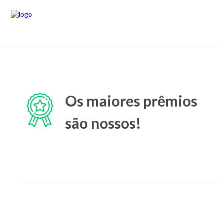
Os maiores prêmios
são nossos!