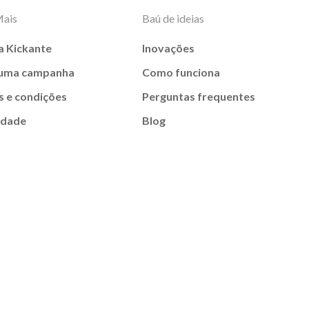
Mais
Baú de ideias
a Kickante
Inovações
 uma campanha
Como funciona
 e condições
Perguntas frequentes
idade
Blog