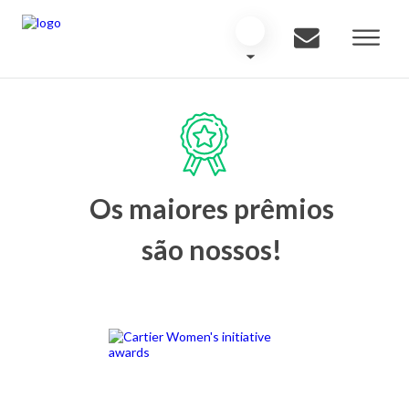
Os maiores prêmios
são nossos!