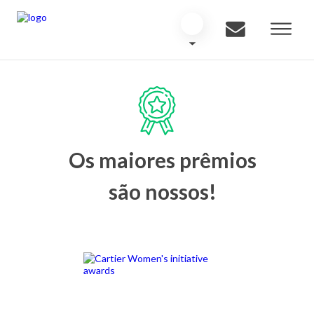
Os maiores prêmios
são nossos!