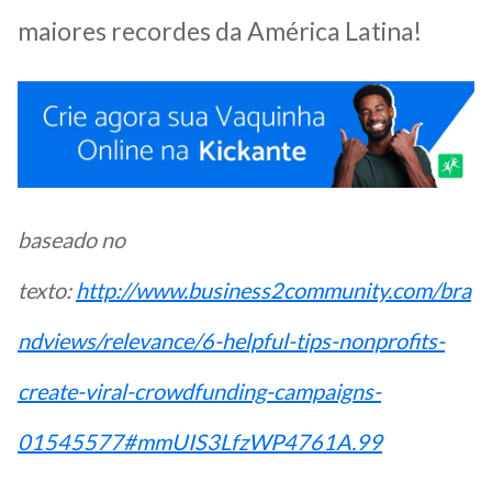
maiores recordes da América Latina!
baseado no
texto:
http://www.business2community.com/bra
ndviews/relevance/6-helpful-tips-nonprofits-
create-viral-crowdfunding-campaigns-
01545577#mmUIS3LfzWP4761A.99