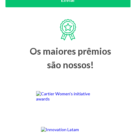
Os maiores prêmios
são nossos!