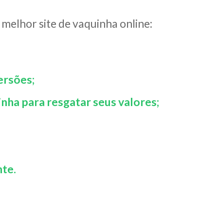
melhor site de vaquinha online:
ersões;
inha para resgatar seus valores;
nte.