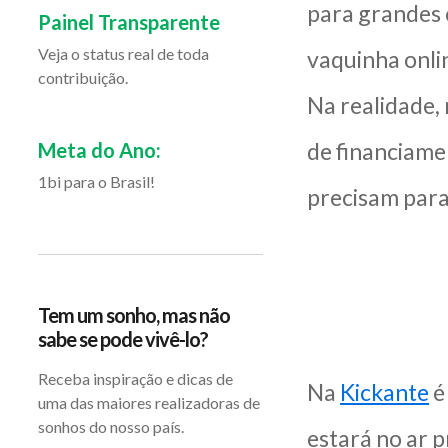
para grandes 
Painel Transparente
Veja o status real de toda
vaquinha onli
contribuição.
Na realidade,
de financiamen
Meta do Ano:
1bi para o Brasil!
precisam para
Tem um sonho, mas não
sabe se pode vivê-lo?
Receba inspiração e dicas de
Na
Kickante
é
uma das maiores realizadoras de
sonhos do nosso país.
estará no ar 