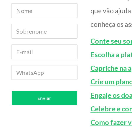
que vão ajuda
conheça os as
Conte seu son
Escolha a pla
Capriche na 
Crie um plano
Engaje os do
Enviar
Celebre e co
Como fazer va