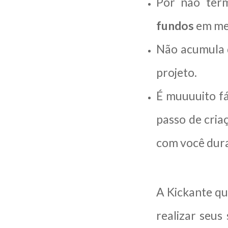
Por não ter
fundos
em me
Não acumula d
projeto.
É muuuuito fá
passo de cria
com você dura
A Kickante q
realizar seus