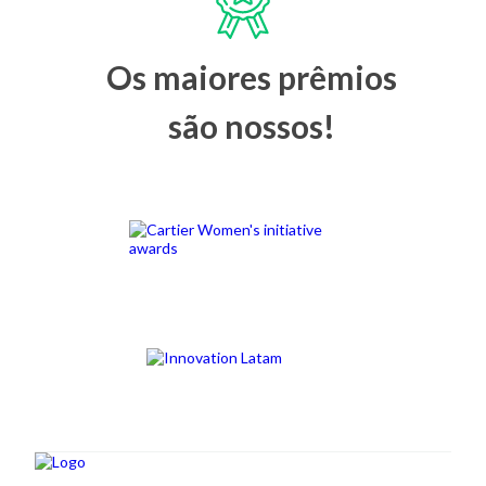
Os maiores prêmios
são nossos!