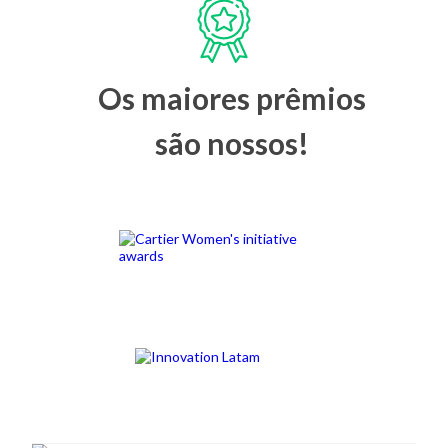
Os maiores prêmios
são nossos!