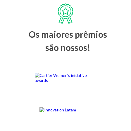
Os maiores prêmios
são nossos!