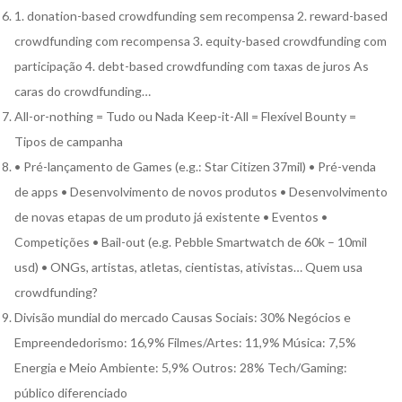
1. donation-based crowdfunding sem recompensa 2. reward-based
crowdfunding com recompensa 3. equity-based crowdfunding com
participação 4. debt-based crowdfunding com taxas de juros As
caras do crowdfunding…
All-or-nothing = Tudo ou Nada Keep-it-All = Flexível Bounty =
Tipos de campanha
• Pré-lançamento de Games (e.g.: Star Citizen 37mil) • Pré-venda
de apps • Desenvolvimento de novos produtos • Desenvolvimento
de novas etapas de um produto já existente • Eventos •
Competições • Bail-out (e.g. Pebble Smartwatch de 60k – 10mil
usd) • ONGs, artistas, atletas, cientistas, ativistas… Quem usa
crowdfunding?
Divisão mundial do mercado Causas Sociais: 30% Negócios e
Empreendedorismo: 16,9% Filmes/Artes: 11,9% Música: 7,5%
Energia e Meio Ambiente: 5,9% Outros: 28% Tech/Gaming:
público diferenciado