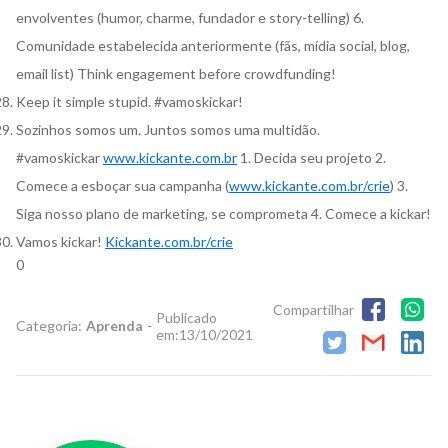
envolventes (humor, charme, fundador e story-telling) 6.
Comunidade estabelecida anteriormente (fãs, mídia social, blog,
email list) Think engagement before crowdfunding!
Keep it simple stupid. #vamoskickar!
Sozinhos somos um. Juntos somos uma multidão.
#vamoskickar
www.kickante.com.br
1. Decida seu projeto 2.
Comece a esboçar sua campanha (
www.kickante.com.br/crie
) 3.
Siga nosso plano de marketing, se comprometa 4. Comece a kickar!
Vamos kickar!
Kickante.com.br/crie
0
Compartilhar
Publicado
Categoria:
Aprenda
-
em:
13/10/2021