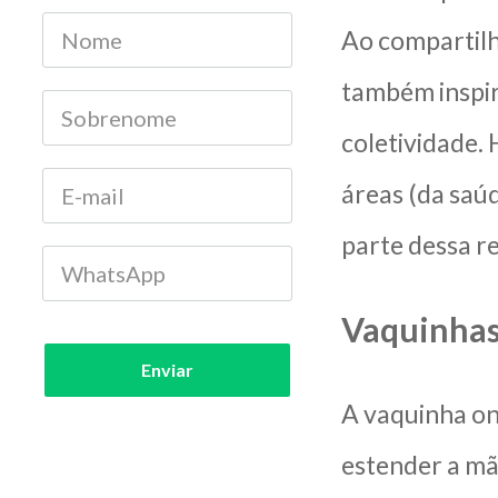
Ao compartilh
também inspi
coletividade.
áreas (da saú
parte dessa r
Vaquinhas
Enviar
A vaquinha on
estender a mã