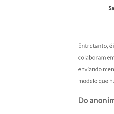
Entretanto, é
colaboram em 
enviando mens
modelo que hu
Do anonim