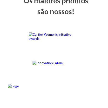
Os maiores prêmios
são nossos!