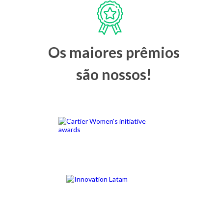
Os maiores prêmios
são nossos!