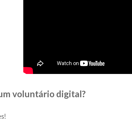
m voluntário digital?
es!