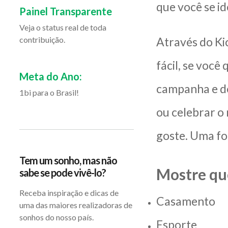
que você se i
Painel Transparente
Veja o status real de toda
contribuição.
Através do Ki
fácil, se você
Meta do Ano:
campanha e de
1bi para o Brasil!
ou celebrar o
goste. Uma fo
Tem um sonho, mas não
Mostre que
sabe se pode vivê-lo?
Receba inspiração e dicas de
Casamento
uma das maiores realizadoras de
sonhos do nosso país.
Esporte