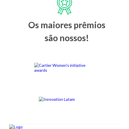
Os maiores prêmios
são nossos!