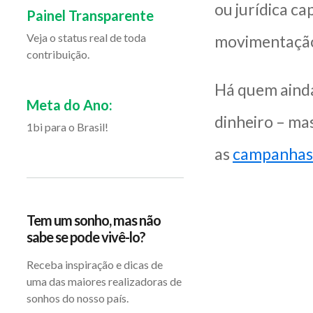
ou jurídica c
Painel Transparente
Veja o status real de toda
movimentação 
contribuição.
Há quem ainda
Meta do Ano:
dinheiro – ma
1bi para o Brasil!
as
campanhas
Tem um sonho, mas não
sabe se pode vivê-lo?
Receba inspiração e dicas de
uma das maiores realizadoras de
sonhos do nosso país.