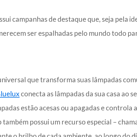
ssui campanhas de destaque que, seja pela id
 merecem ser espalhadas pelo mundo todo pa
universal que transforma suas lâmpadas co
luelux
conecta as lâmpadas da sua casa ao s
mpadas estão acesas ou apagadas e controla a
 também possui um recurso especial – chamad
te o brilho de cada ambiente, ao longo do di