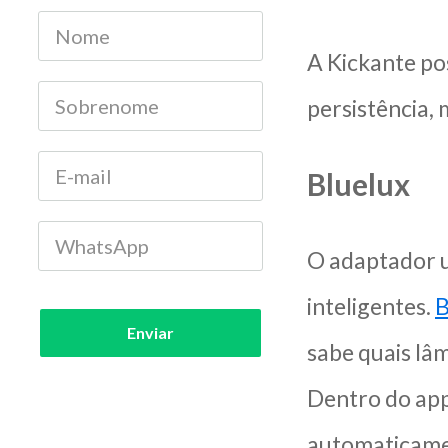
A Kickante po
persistência,
Bluelux
O adaptador 
inteligentes.
B
Enviar
sabe quais lâ
Dentro do app
automaticamen