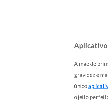
Aplicativ
A mãe de prim
gravidez e ma
único
aplicat
o jeito perfei