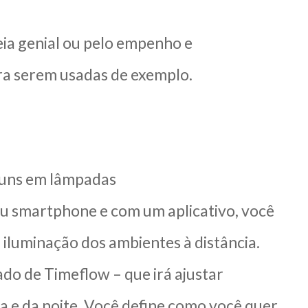
eia genial ou pelo empenho e
ra serem usadas de exemplo.
muns em lâmpadas
eu smartphone e com um aplicativo, você
 iluminação dos ambientes à distância.
o de Timeflow – que irá ajustar
a e da noite. Você define como você quer