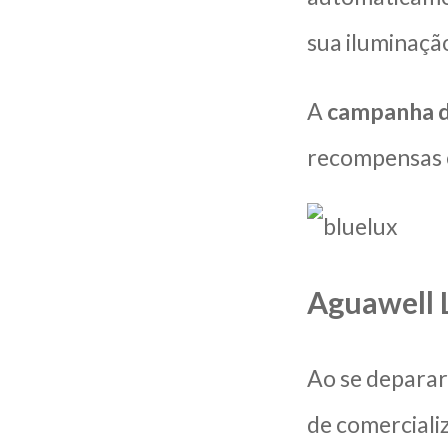
sua iluminação
A
campanha d
recompensas e
Aguawell 
Ao se deparar 
de comerciali