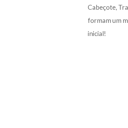
Cabeçote, Tran
formam um mod
inicial!