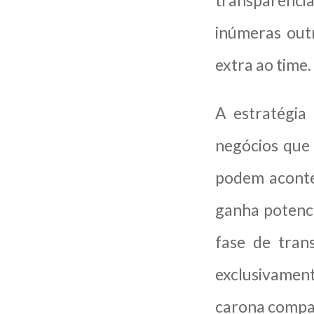
transparênc
inúmeras out
extra ao time.
A estratégia
negócios que
podem acontec
ganha potenci
fase de tran
exclusivament
carona compa