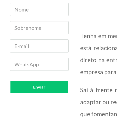
Tenha em ment
está relacio
direto na ent
empresa para i
Enviar
Saí à frente
adaptar ou re
que fomentam 