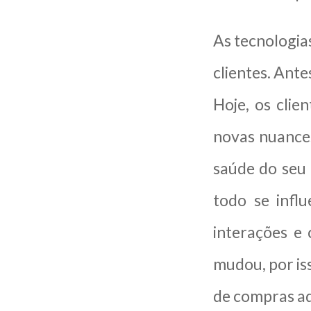
As tecnologia
clientes. Ant
Hoje, os clie
novas nuances
saúde do seu 
todo se infl
interações e
mudou, por iss
de compras a