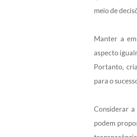
meio de decis
Manter a emp
aspecto igual
Portanto, cr
para o sucess
Considerar a
podem propor