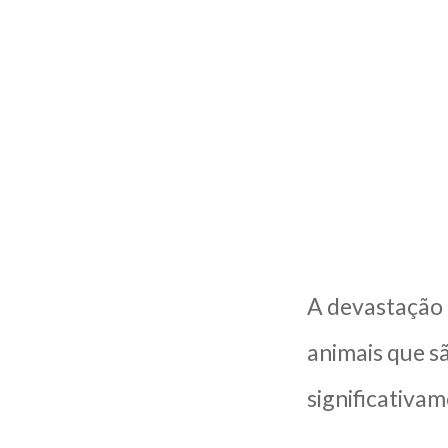
A devastação d
animais que s
significativa