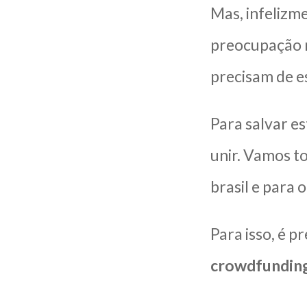
Mas, infelizme
preocupação n
precisam de e
Para salvar e
unir. Vamos t
brasil e para
Para isso, é p
crowdfundin