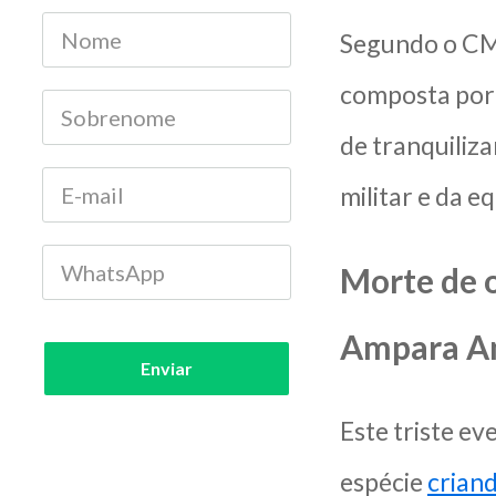
Segundo o CMA
composta por 
de tranquiliz
militar e da e
Morte de 
Ampara A
Enviar
Este triste e
espécie
crian