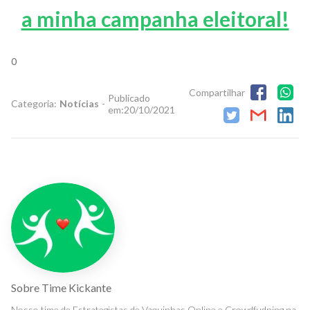
a minha campanha eleitoral!
0
Compartilhar
Publicado
Categoria:
Notícias
-
em:
20/10/2021
Sobre
Time Kickante
Nosso time de Estrategistas de Vaquinhas Online e Crowdfudning na