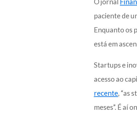
O jornal
Finan
paciente de u
Enquanto os p
está em ascen
Startups e in
acesso ao cap
recente
, “as 
meses”. É aí 