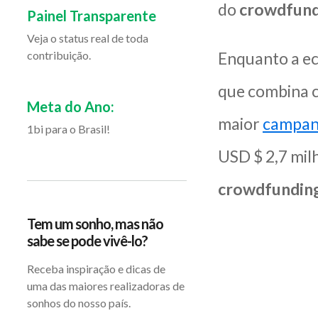
do
crowdfund
Painel Transparente
Veja o status real de toda
contribuição.
Enquanto a ec
que combina c
Meta do Ano:
maior
campan
1bi para o Brasil!
USD $ 2,7 mil
crowdfundin
Tem um sonho, mas não
sabe se pode vivê-lo?
Receba inspiração e dicas de
uma das maiores realizadoras de
sonhos do nosso país.