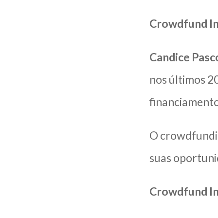
Crowdfund In
Candice Pasco
nos últimos 20
financiamento
O crowdfundin
suas oportunid
Crowdfund In