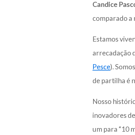
Candice Pasco
comparado a n
Estamos viven
arrecadação d
Pesce
). Somo
de partilha é 
Nosso históri
inovadores de
um para “10 m