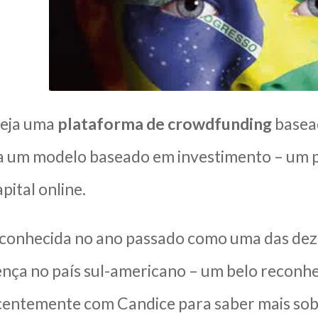
seja uma
plataforma de crowdfunding
basead
 um modelo baseado em investimento – um p
pital online.
econhecida no ano passado como uma das dez
ença no país sul-americano – um belo recon
entemente com Candice para saber mais sobre