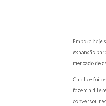
Embora hoje 
expansão para
mercado de ca
Candice foi r
fazem a difer
conversou rec