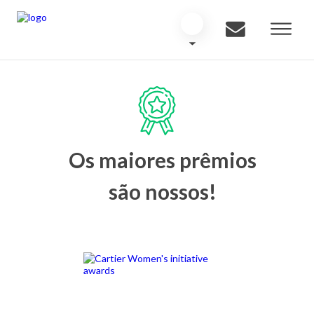
Os maiores prêmios
são nossos!