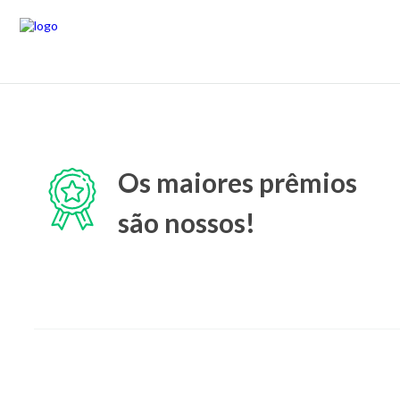
Os maiores prêmios
são nossos!