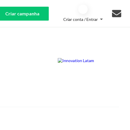
Criar campanha
Criar conta / Entrar