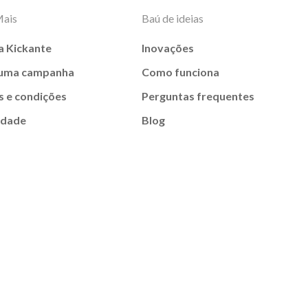
Mais
Baú de ideias
a Kickante
Inovações
 uma campanha
Como funciona
 e condições
Perguntas frequentes
idade
Blog