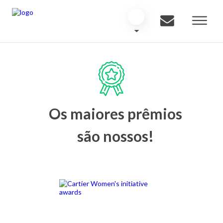
Os maiores prêmios
são nossos!